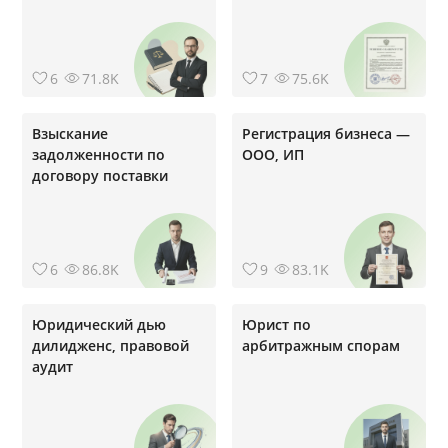
6
71.8K
7
75.6K
Взыскание
Регистрация бизнеса —
задолженности по
ООО, ИП
договору поставки
6
86.8K
9
83.1K
Юридический дью
Юрист по
дилидженс, правовой
арбитражным спорам
аудит