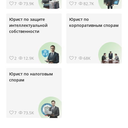
7
73.9K
7
82.7K
Юрист по защите
Юрист по
интеллектуальной
корпоративным спорам
собственности
2
12.9K
7
68K
Юрист по налоговым
спорам
7
73.5K